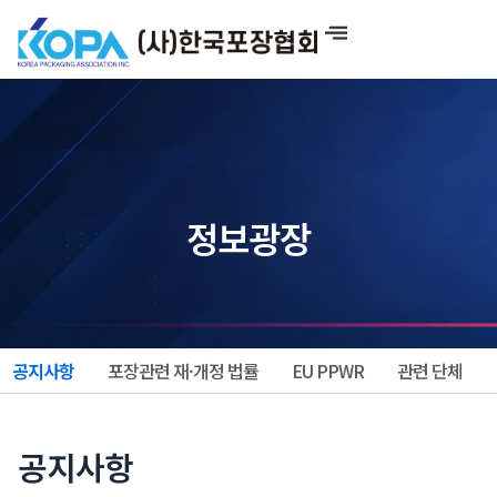
콘
텐
츠
로
건
너
뛰
기
정보광장
공지사항
포장관련 재·개정 법률
EU PPWR
관련 단체
공지사항