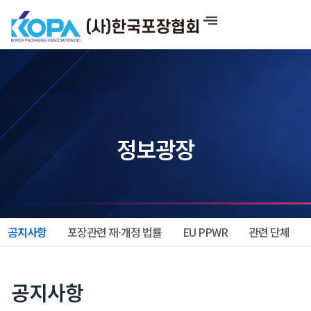
콘
텐
츠
로
건
너
뛰
기
정보광장
공지사항
포장관련 재·개정 법률
EU PPWR
관련 단체
공지사항