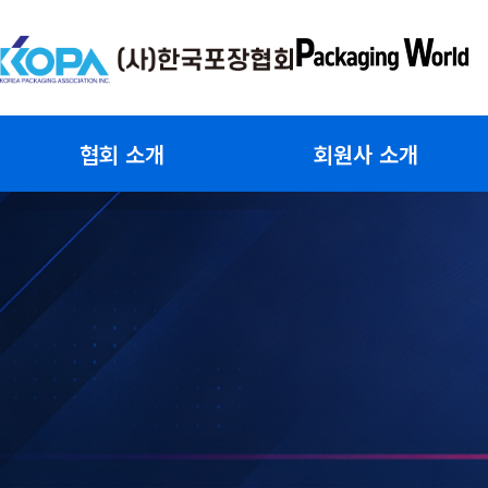
콘
텐
츠
로
건
협회 소개
회원사 소개
너
뛰
기