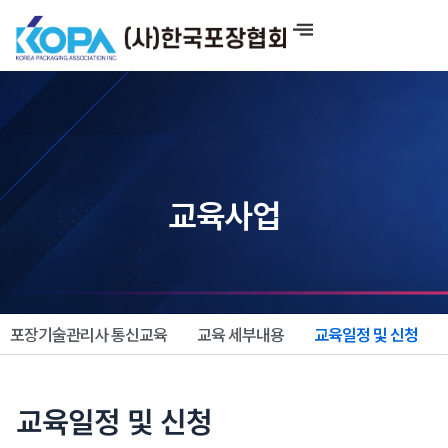
콘
텐
츠
로
건
너
뛰
기
교육사업
포장기술관리사 통신교육
교육 세부내용
교육일정 및 신청
교육일정 및 신청​