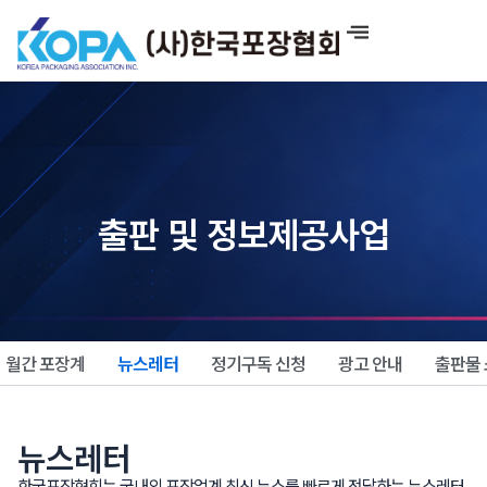
콘
텐
츠
로
건
너
뛰
기
출판 및 정보제공사업
월간 포장계
뉴스레터
정기구독 신청
광고 안내
출판물
뉴스레터
한국포장협회는 국내외 포장업계 최신 뉴스를 빠르게 전달하는 뉴스레터