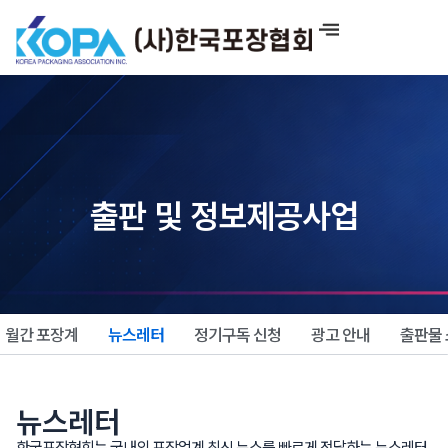
콘
텐
츠
로
건
너
뛰
기
출판 및 정보제공사업
월간 포장계
뉴스레터
정기구독 신청
광고 안내
출판물
뉴스레터
한국포장협회는 국내외 포장업계 최신 뉴스를 빠르게 전달하는 뉴스레터