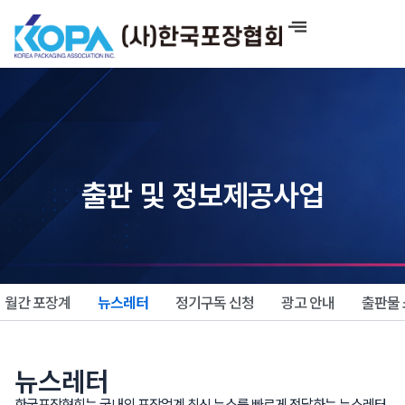
콘
텐
츠
로
건
너
뛰
기
출판 및 정보제공사업
월간 포장계
뉴스레터
정기구독 신청
광고 안내
출판물
뉴스레터
한국포장협회는 국내외 포장업계 최신 뉴스를 빠르게 전달하는 뉴스레터