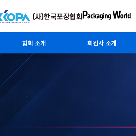
콘
텐
츠
로
건
협회 소개
회원사 소개
너
뛰
기