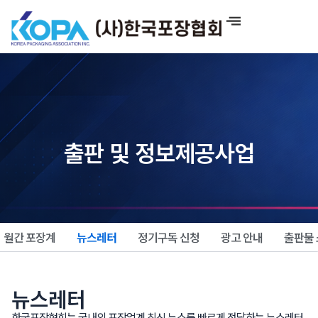
콘
텐
츠
로
건
너
뛰
기
출판 및 정보제공사업
월간 포장계
뉴스레터
정기구독 신청
광고 안내
출판물
뉴스레터
한국포장협회는 국내외 포장업계 최신 뉴스를 빠르게 전달하는 뉴스레터