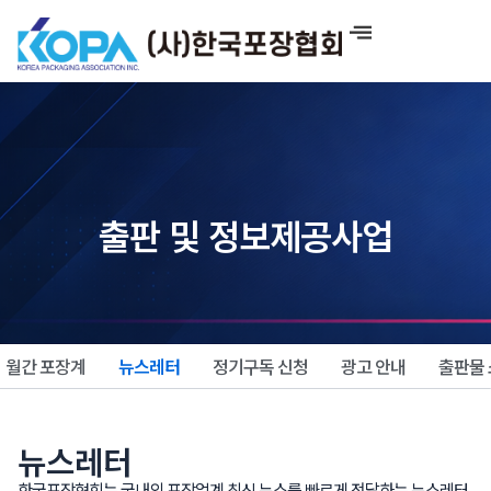
콘
텐
츠
로
건
너
뛰
기
출판 및 정보제공사업
월간 포장계
뉴스레터
정기구독 신청
광고 안내
출판물
뉴스레터
한국포장협회는 국내외 포장업계 최신 뉴스를 빠르게 전달하는 뉴스레터