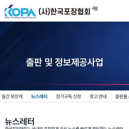
콘
텐
츠
로
건
너
뛰
기
출판 및 정보제공사업
월간 포장계
뉴스레터
정기구독 신청
광고 안내
출판물
뉴스레터
한국포장협회는 국내외 포장업계 최신 뉴스를 빠르게 전달하는 뉴스레터