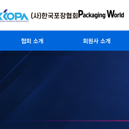
콘
텐
츠
로
건
협회 소개
회원사 소개
너
뛰
기