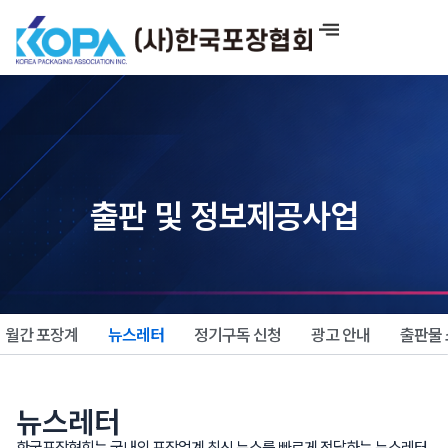
콘
텐
츠
로
건
너
뛰
기
출판 및 정보제공사업
월간 포장계
뉴스레터
정기구독 신청
광고 안내
출판물
뉴스레터
한국포장협회는 국내외 포장업계 최신 뉴스를 빠르게 전달하는 뉴스레터