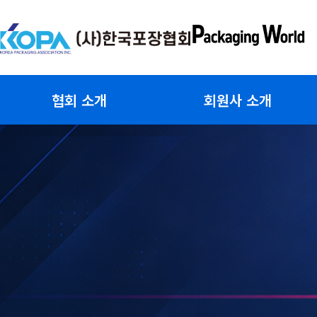
콘
텐
츠
로
건
협회 소개
회원사 소개
너
뛰
기