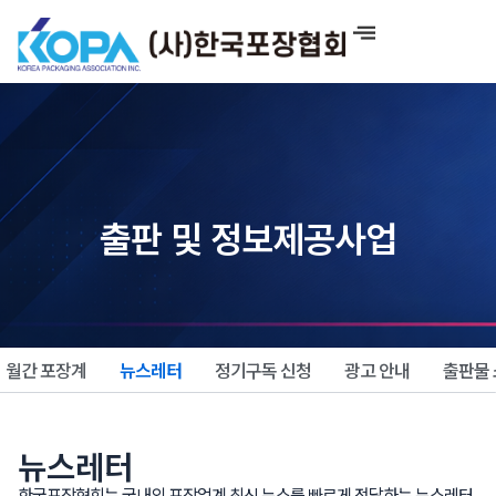
콘
텐
츠
로
건
너
뛰
기
출판 및 정보제공사업
월간 포장계
뉴스레터
정기구독 신청
광고 안내
출판물
뉴스레터
한국포장협회는 국내외 포장업계 최신 뉴스를 빠르게 전달하는 뉴스레터