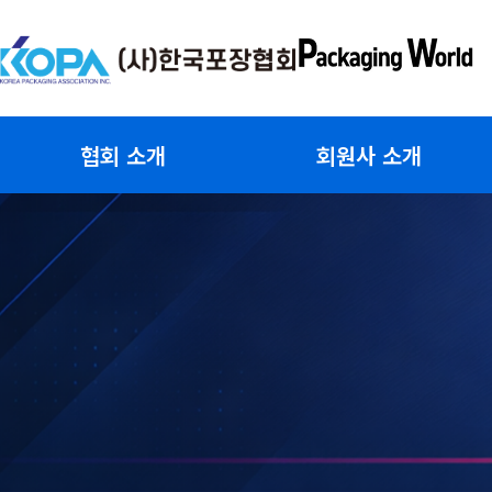
콘
텐
츠
로
건
협회 소개
회원사 소개
너
뛰
기