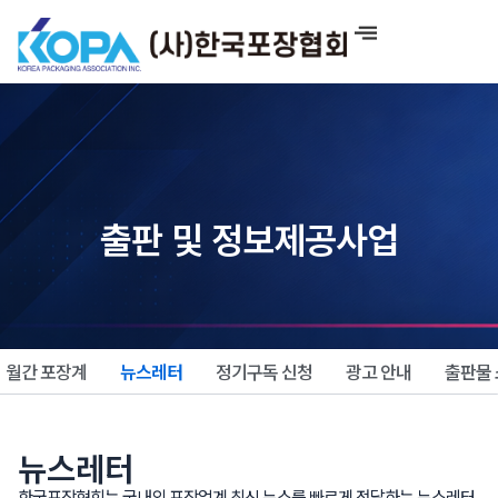
콘
텐
츠
로
건
너
뛰
기
출판 및 정보제공사업
월간 포장계
뉴스레터
정기구독 신청
광고 안내
출판물
뉴스레터
한국포장협회는 국내외 포장업계 최신 뉴스를 빠르게 전달하는 뉴스레터