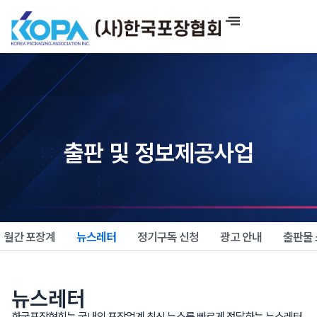
콘
텐
츠
로
건
너
뛰
기
출판 및 정보제공사업
월간 포장계
뉴스레터
정기구독 신청
광고 안내
출판물
뉴스레터
한국포장협회는 국내외 포장업계 최신 뉴스를 빠르게 전달하는 뉴스레터