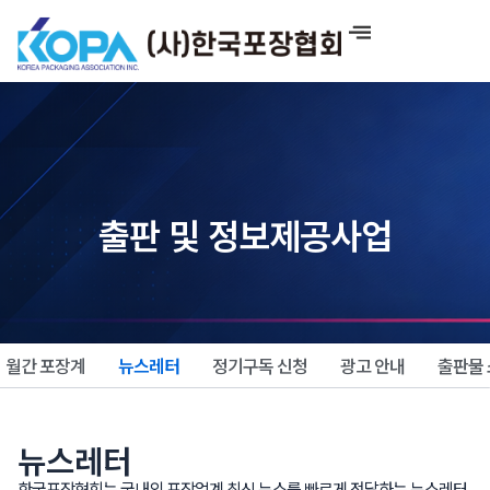
콘
텐
츠
로
건
너
뛰
기
출판 및 정보제공사업
월간 포장계
뉴스레터
정기구독 신청
광고 안내
출판물
뉴스레터
한국포장협회는 국내외 포장업계 최신 뉴스를 빠르게 전달하는 뉴스레터