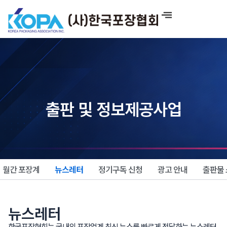
콘
텐
츠
로
건
너
뛰
기
출판 및 정보제공사업
월간 포장계
뉴스레터
정기구독 신청
광고 안내
출판물
뉴스레터
한국포장협회는 국내외 포장업계 최신 뉴스를 빠르게 전달하는 뉴스레터