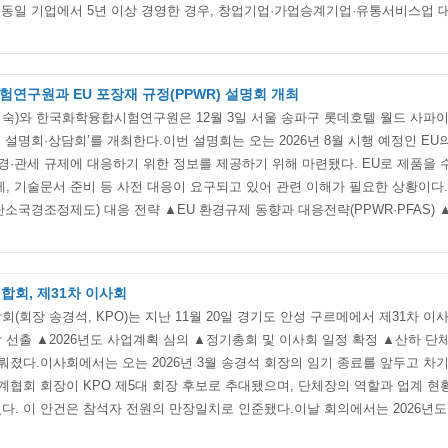
 동일 기업에서 5년 이상 경영한 경우, 창업기업·가업승계기업·유통서비스업 
연구원과 EU 포장재 규정(PPWR) 설명회 개최
숙)와 한국화학융합시험연구원은 12월 3일 서울 송파구 롯데호텔 월드 사파이
응 설명회·상담회’를 개최한다.이번 설명회는 오는 2026년 8월 시행 예정인 EU
환경·관세 규제에 대응하기 위한 정보를 제공하기 위해 마련됐다. EU로 제품을
제, 기술문서 준비 등 사전 대응이 요구되고 있어 관련 이해가 필요한 상황이다
(탄소국경조정제도) 대응 전략 ▲EU 환경규제 동향과 대응전략(PPWR·PFAS) 
합회, 제31차 이사회
(회장 송경석, KPO)는 지난 11월 20일 경기도 안성 구르메에서 제31차 
장 선출 ▲2026년도 사업계획 심의 ▲정기총회 및 이사회 일정 확정 ▲산하 단체
뤄졌다.이사회에서는 오는 2026년 3월 송경석 회장의 임기 종료를 앞두고 차
계협회 회장이 KPO 제5대 회장 후보로 추대됐으며, 단체장의 역할과 업계 현
다. 이 안건은 참석자 전원의 만장일치로 인준됐다.이날 회의에서는 2026년