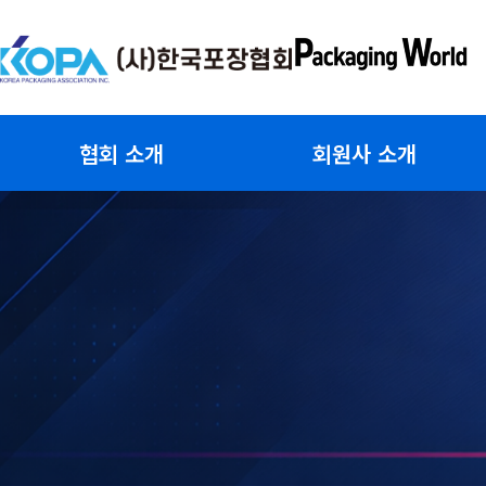
콘
텐
츠
로
건
협회 소개
회원사 소개
너
뛰
기