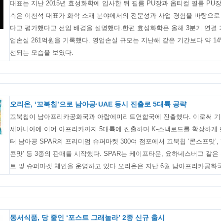
대표는 지난 2015년 효성화학에 입사한 뒤 필름 PU장과 옵티컬 필름 P
측은 이천석 대표가 화학 소재 분야에서의 전문성과 사업 경험을 바탕으로
다고 평가했다고 선임 배경을 설명했다.한편 효성화학은 올해 3분기 연결 기
업손실 261억원을 기록했다. 영업손실 규모는 지난해 같은 기간보다 약 1
선되는 모습을 보였다.
오리온, ‘꼬북칩’으로 남아공·UAE 동시 진출로 5대륙 공략
꼬북칩이 남아프리카공화국과 아랍에미리트연합국에 진출했다. 이로써 기존 
세아니아에 이어 아프리카까지 5대륙에 진출하며 K-스낵로드를 확장하게 
터 남아공 SPAR의 프리미엄 슈퍼마켓 300여 점포에서 꼬북칩 ‘콘스프맛’,
콘맛’ 등 3종의 판매를 시작했다. SPAR는 케이프타운, 요하네스버그 같
트 및 슈퍼마켓 체인을 운영하고 있다.오리온은 지난 6월 남아프리카공화국 
동서식품, 당 줄인 ‘포스트 그래놀라’ 2종 신규 출시