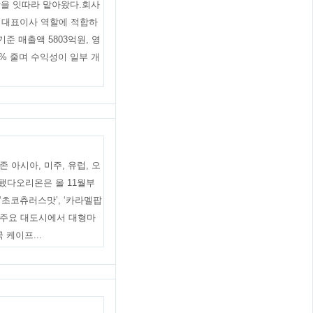
U장을 잇따라 맡아왔다.회사
 대표이사 역할에 적합하
준 매출액 5803억원, 영
4% 줄며 수익성이 일부 개
아시아, 미주, 유럽, 오
됐다오리온은 올 11월부
 ‘초코츄러스맛’, ‘카라멜팝
은 주요 대도시에서 대형마
케이프...