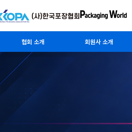
콘
텐
츠
로
건
협회 소개
회원사 소개
너
뛰
기