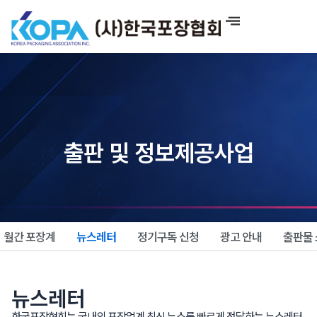
콘
텐
츠
로
건
너
뛰
기
출판 및 정보제공사업
월간 포장계
뉴스레터
정기구독 신청
광고 안내
출판물
뉴스레터
한국포장협회는 국내외 포장업계 최신 뉴스를 빠르게 전달하는 뉴스레터