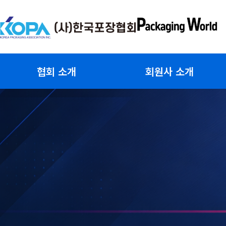
콘
텐
츠
로
건
협회 소개
회원사 소개
너
뛰
기