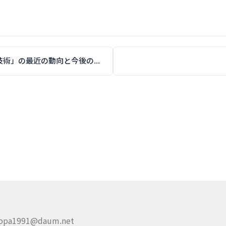
플라스틱 가식기술의 최근 동향과 향후 전개(「プラスチック加飾技術」の最近の動向と今後の展開)(CD-ROM 포함)
opa1991@daum.net