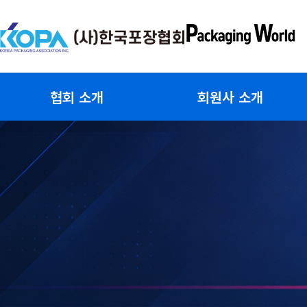
콘
텐
츠
로
건
협회 소개
회원사 소개
너
뛰
기