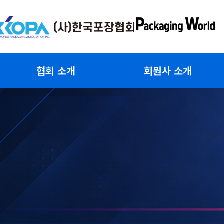
콘
텐
츠
로
건
협회 소개
회원사 소개
너
뛰
기