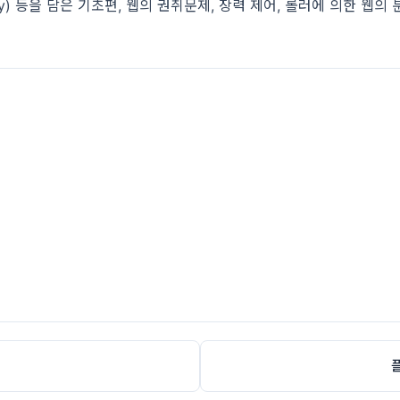
ogy) 등을 담은 기초편, 웹의 권취문제, 장력 제어, 롤러에 의한 