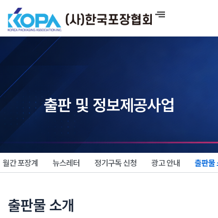
콘
텐
츠
로
건
너
뛰
기
출판 및 정보제공사업
월간 포장계
뉴스레터
정기구독 신청
광고 안내
출판물
출판물 소개