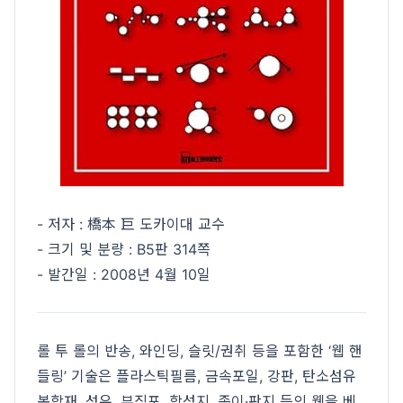
- 저자 : 橋本 巨 도카이대 교수
- 크기 및 분량 : B5판 314쪽
- 발간일 : 2008년 4월 10일
롤 투 롤의 반송, 와인딩, 슬릿/권취 등을 포함한 ‘웹 핸
들링’ 기술은 플라스틱필름, 금속포일, 강판, 탄소섬유
복합재, 섬유, 부직포, 합성지, 종이·판지 등의 웹을 베