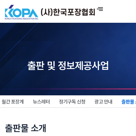
콘
텐
츠
로
건
너
뛰
기
출판 및 정보제공사업
월간 포장계
뉴스레터
정기구독 신청
광고 안내
출판물
출판물 소개