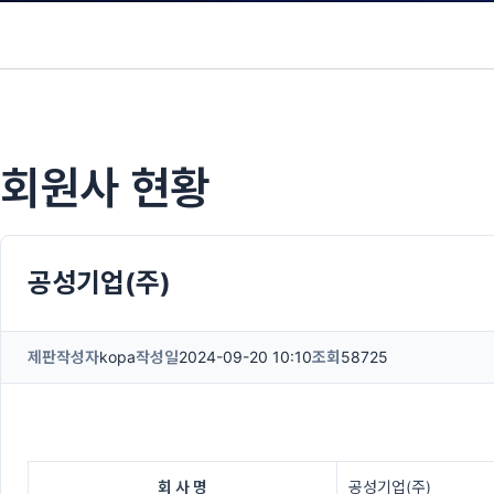
회원사 현황
공성기업(주)
제판
작성자
kopa
작성일
2024-09-20 10:10
조회
58725
회 사 명
공성기업(주)