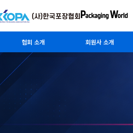
콘
텐
츠
로
건
협회 소개
회원사 소개
너
뛰
기