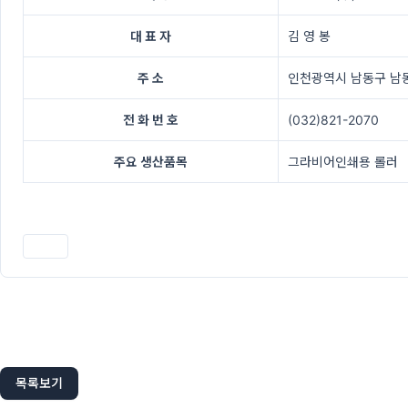
대 표 자
김 영 봉
주 소
인천광역시 남동구 남동
전 화 번 호
(032)821-2070
주요 생산품목
그라비어인쇄용 롤러
인쇄
목록보기