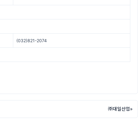
(032)821-2074
㈜대일산업
»