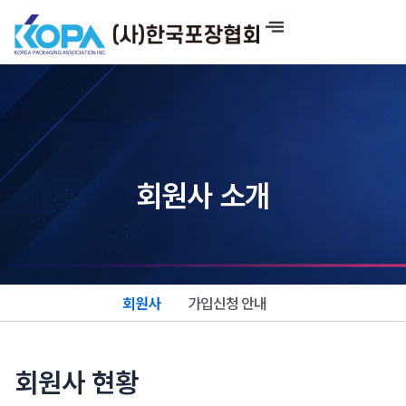
콘
텐
츠
로
건
너
뛰
기
회원사 소개
회원사
가입신청 안내
회원사 현황