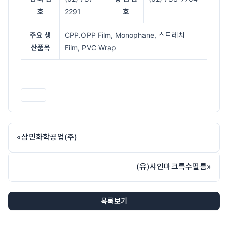
호
2291
호
주요 생
CPP․OPP Film, Monophane, 스트레치
산품목
Film, PVC Wrap
인쇄
«
삼민화학공업(주)
(유)샤인마크특수필름
»
목록보기