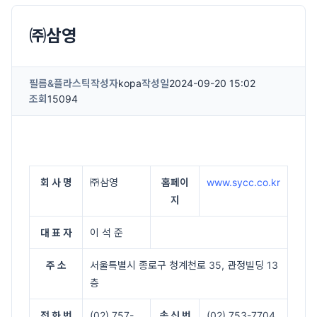
㈜삼영
필름&플라스틱
작성자
kopa
작성일
2024-09-20 15:02
조회
15094
회 사 명
㈜삼영
홈페이
www.sycc.co.kr
지
대 표 자
이 석 준
주 소
서울특별시 종로구 청계천로 35, 관정빌딩 13
층
전 화 번
(02) 757-
송 신 번
(02) 753-7704