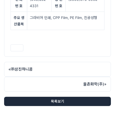
번 호
4331
번 호
주요 생
그라비어 인쇄, CPP Film, PE Film, 진공성형
산품목
인쇄
«
㈜삼진하니콤
율촌화학(주)
»
목록보기