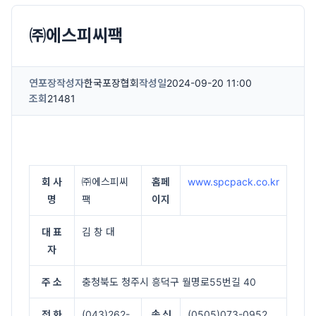
㈜에스피씨팩
연포장
작성자
한국포장협회
작성일
2024-09-20 11:00
조회
21481
회 사
㈜에스피씨
홈페
www.spcpack.co.kr
명
팩
이지
대 표
김 창 대
자
주 소
충청북도 청주시 흥덕구 월명로55번길 40
전 화
(043)262-
송 신
(0505)073-0952