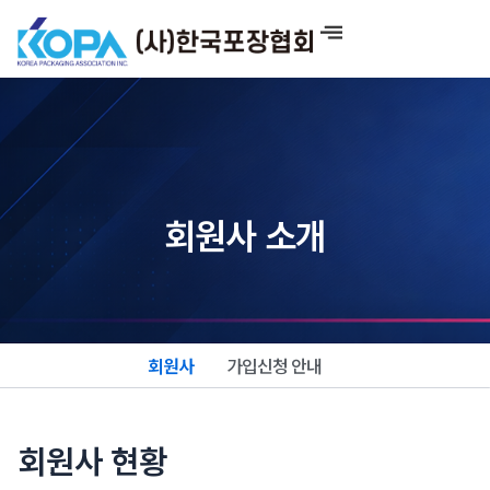
콘
텐
츠
로
건
너
뛰
기
회원사 소개
회원사
가입신청 안내
회원사 현황