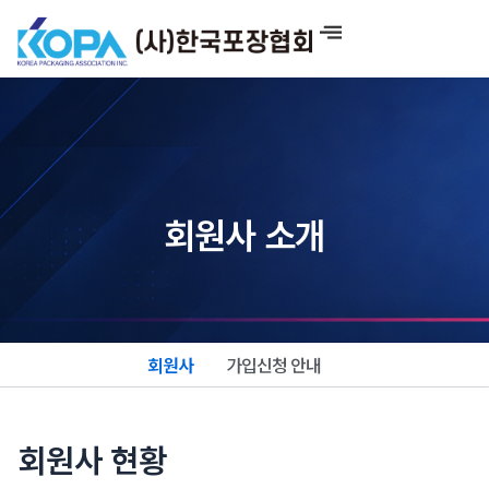
콘
텐
츠
로
건
너
뛰
기
회원사 소개
회원사
가입신청 안내
회원사 현황