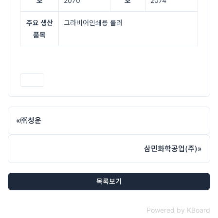
호
2070
호
2074
주요 생산
그라비어인쇄용 롤러
품목
인쇄
«
㈜청운
삼민화학공업(주)
»
목록보기
Powered by KBoard