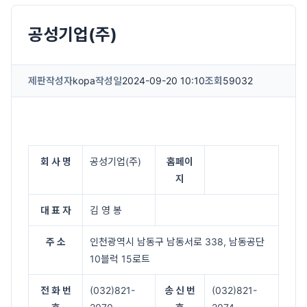
공성기업(주)
제판
작성자
kopa
작성일
2024-09-20 10:10
조회
59032
회 사 명
공성기업(주)
홈페이
지
대 표 자
김 영 봉
주 소
인천광역시 남동구 남동서로 338, 남동공단
10블럭 15로트
전 화 번
(032)821-
송 신 번
(032)821-