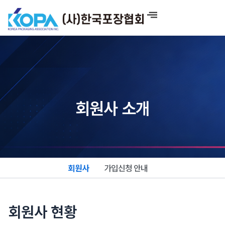
콘
텐
츠
로
건
너
뛰
기
회원사 소개
회원사
가입신청 안내
회원사 현황