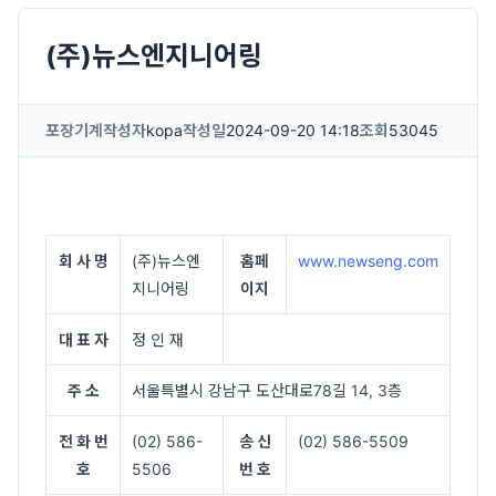
(주)뉴스엔지니어링
포장기계
작성자
kopa
작성일
2024-09-20 14:18
조회
53045
회 사 명
(주)뉴스엔
홈페
www.newseng.com
지니어링
이지
대 표 자
정 인 재
주 소
서울특별시 강남구 도산대로78길 14, 3층
전 화 번
(02) 586-
송 신
(02) 586-5509
호
5506
번 호