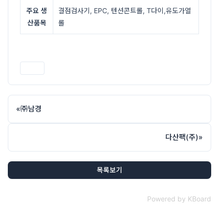
주요 생
결점검사기, EPC, 텐션콘트롤, T다이,유도가열
산품목
롤
인쇄
«
㈜남경
다산팩(주)
»
목록보기
Powered by KBoard