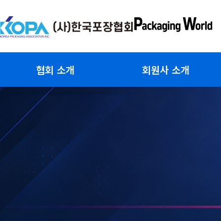
콘
텐
츠
로
건
협회 소개
회원사 소개
너
뛰
기