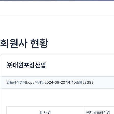
회원사 현황
㈜대원포장산업
연포장
작성자
kopa
작성일
2024-09-20 14:40
조회
28333
회 사 명
㈜대원포장산업