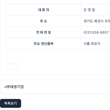
대 표 자
강 영 필
주 소
경기도 화성시 우정
전 화 번 호
(031)358-6657
주요 생산품목
식품 포장지
인쇄
«
㈜대영기업
목록보기