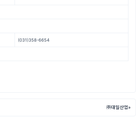
(031)358-6654
㈜대일산업
»