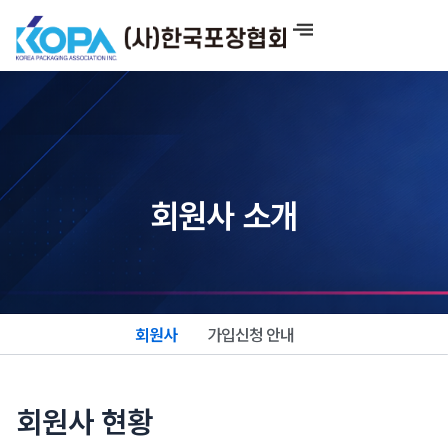
콘
텐
츠
로
건
너
뛰
기
회원사 소개
회원사
가입신청 안내
회원사 현황