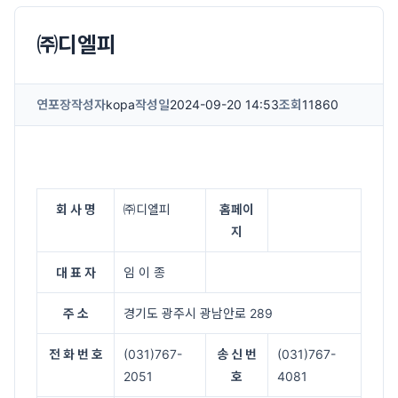
㈜디엘피
연포장
작성자
kopa
작성일
2024-09-20 14:53
조회
11860
회 사 명
㈜디엘피
홈페이
지
대 표 자
임 이 종
주 소
경기도 광주시 광남안로 289
전 화 번 호
(031)767-
송 신 번
(031)767-
2051
호
4081