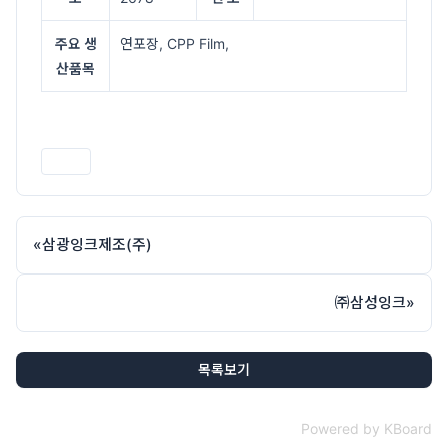
주요 생
연포장, CPP Film,
산품목
인쇄
«
삼광잉크제조(주)
㈜삼성잉크
»
목록보기
Powered by KBoard