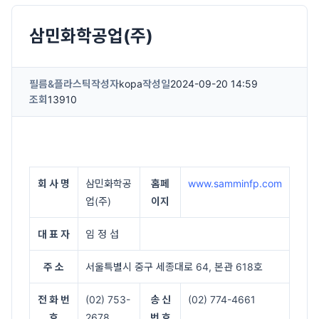
삼민화학공업(주)
필름&플라스틱
작성자
kopa
작성일
2024-09-20 14:59
조회
13910
회 사 명
삼민화학공
홈페
www.samminfp.com
업(주)
이지
대 표 자
임 정 섭
주 소
서울특별시 중구 세종대로 64, 본관 618호
전 화 번
(02) 753-
송 신
(02) 774-4661
호
2678
번 호