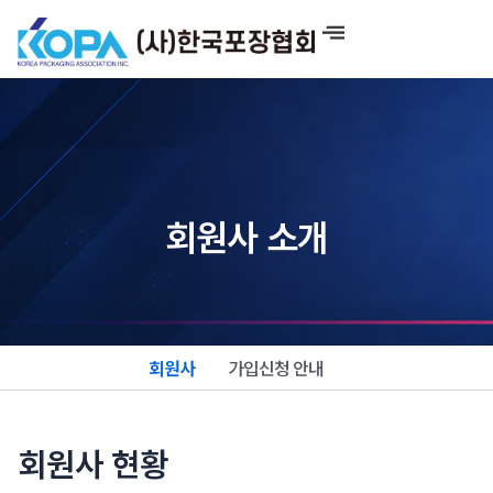
콘
텐
츠
로
건
너
뛰
기
회원사 소개
회원사
가입신청 안내
회원사 현황