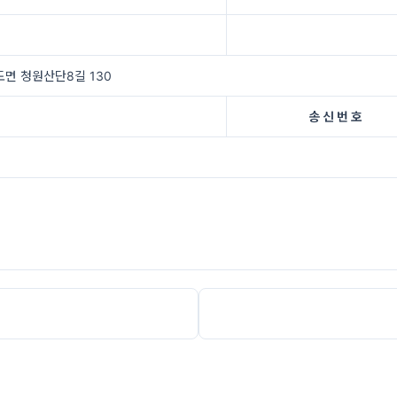
면 청원산단8길 130
송 신 번 호