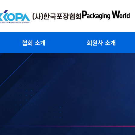
콘
텐
츠
로
건
협회 소개
회원사 소개
너
뛰
기