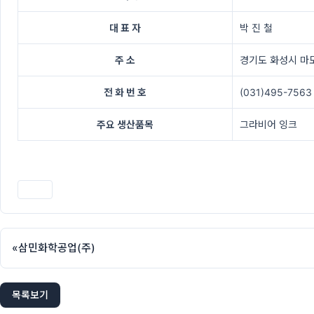
대 표 자
박 진 철
주 소
경기도 화성시 마도
전 화 번 호
(031)495-7563
주요 생산품목
그라비어 잉크
인쇄
«
삼민화학공업(주)
목록보기