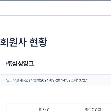
회원사 현황
㈜삼성잉크
잉크
작성자
kopa
작성일
2024-09-20 14:59
조회
10727
회 사 명
㈜삼성잉크