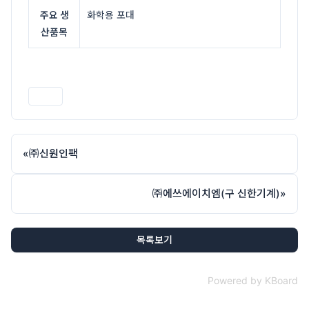
주요 생
화학용 포대
산품목
인쇄
«
㈜신원인팩
㈜에쓰에이치엠(구 신한기계)
»
목록보기
Powered by KBoard