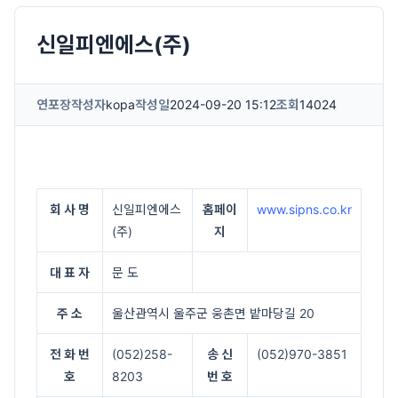
신일피엔에스(주)
연포장
작성자
kopa
작성일
2024-09-20 15:12
조회
14024
회 사 명
신일피엔에스
홈페이
www.sipns.co.kr
(주)
지
대 표 자
문 도
주 소
울산관역시 울주군 웅촌면 밭마당길 20
전 화 번
(052)258-
송 신
(052)970-3851
호
8203
번 호