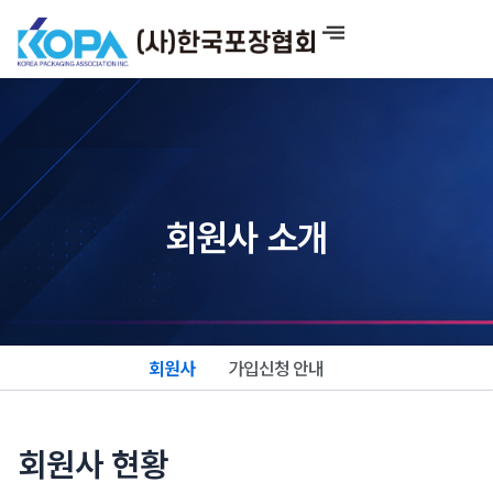
콘
텐
츠
로
건
너
뛰
기
회원사 소개
회원사
가입신청 안내
회원사 현황