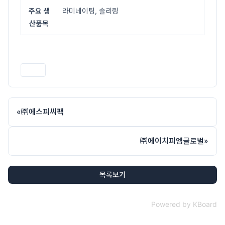
주요 생
라미네이팅, 슬리링
산품목
인쇄
«
㈜에스피씨팩
㈜에이치피엠글로벌
»
목록보기
Powered by KBoard