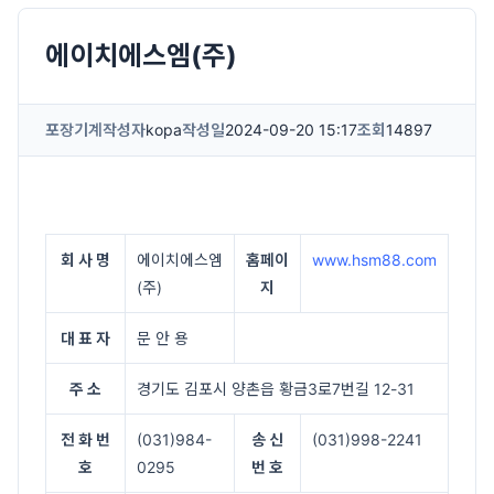
에이치에스엠(주)
포장기계
작성자
kopa
작성일
2024-09-20 15:17
조회
14897
회 사 명
에이치에스엠
홈페이
www.hsm88.com
(주)
지
대 표 자
문 안 용
주 소
경기도 김포시 양촌읍 황금3로7번길 12-31
전 화 번
(031)984-
송 신
(031)998-2241
호
0295
번 호