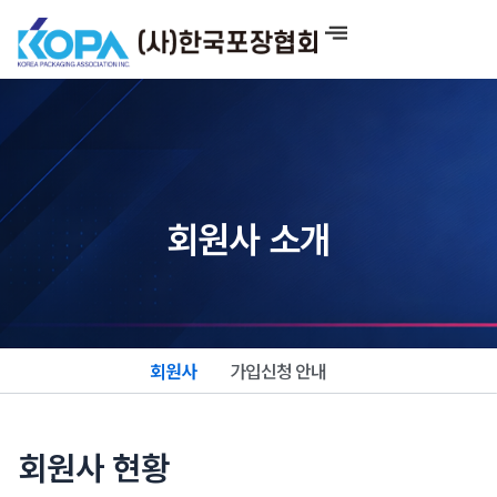
콘
텐
츠
로
건
너
뛰
기
회원사 소개
회원사
가입신청 안내
회원사 현황