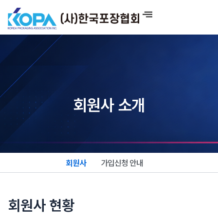
콘
텐
츠
로
건
너
뛰
기
회원사 소개
회원사
가입신청 안내
회원사 현황