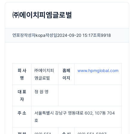
㈜에이치피엠글로벌
연포장
작성자
kopa
작성일
2024-09-20 15:17
조회
9918
회 사
㈜에이치피
홈페
www.hpmglobal.com
명
엠글로벌
이지
대 표
정 원 영
자
주 소
서울특별시 강남구 영동대로 602, 107동 704
호