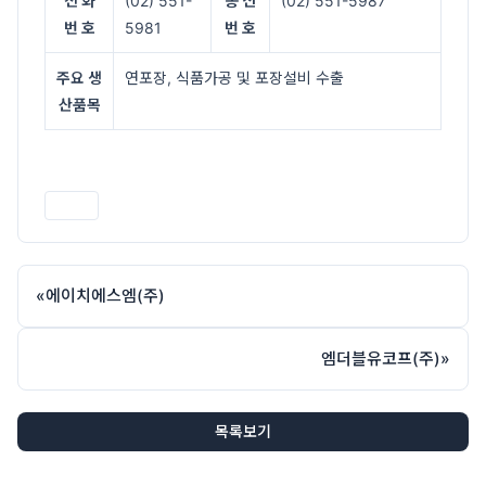
전 화
(02) 551-
송 신
(02) 551-5987
번 호
5981
번 호
주요 생
연포장, 식품가공 및 포장설비 수출
산품목
인쇄
«
에이치에스엠(주)
엠더블유코프(주)
»
목록보기