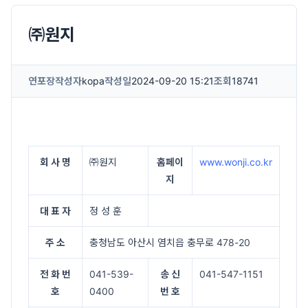
㈜원지
연포장
작성자
kopa
작성일
2024-09-20 15:21
조회
18741
회 사 명
㈜원지
홈페이
www.wonji.co.kr
지
대 표 자
정 성 훈
주 소
충청남도 아산시 염치읍 충무로 478-20
전 화 번
041-539-
송 신
041-547-1151
호
0400
번 호