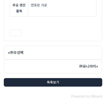
주요 생산
연포장 가공
품목
인쇄
«
㈜우성팩
㈜유니아이
»
목록보기
Powered by KBoard