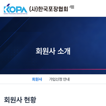
콘
텐
츠
로
건
너
뛰
기
회원사 소개
회원사
가입신청 안내
회원사 현황