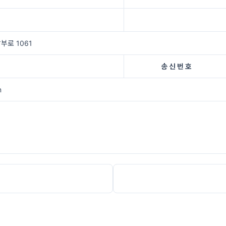
부로 1061
송 신 번 호
m