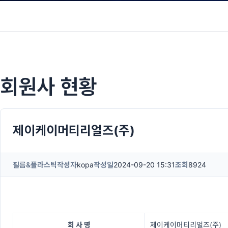
회원사 현황
제이케이머티리얼즈(주)
필름&플라스틱
작성자
kopa
작성일
2024-09-20 15:31
조회
8924
회 사 명
제이케이머티리얼즈(주)