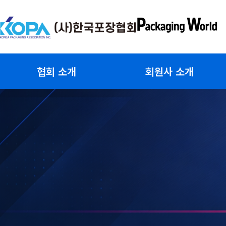
콘
텐
츠
로
건
협회 소개
회원사 소개
너
뛰
기