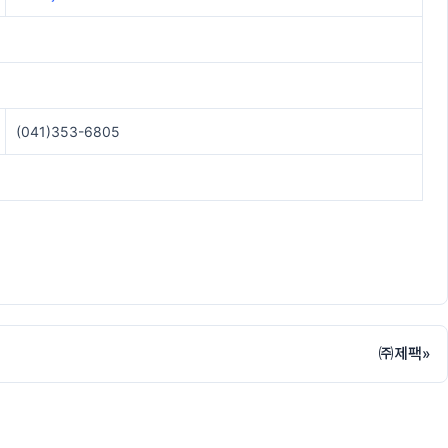
(041)353-6805
㈜제팩
»