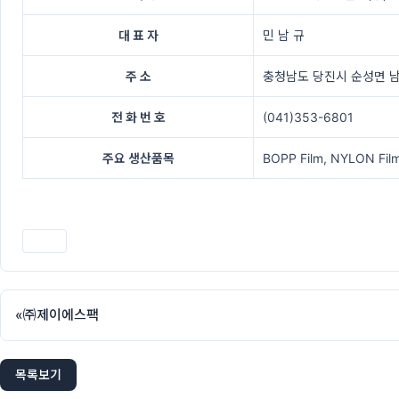
대 표 자
민 남 규
주 소
충청남도 당진시 순성면 남
전 화 번 호
(041)353-6801
주요 생산품목
BOPP Film, NYLON Fil
인쇄
«
㈜제이에스팩
목록보기