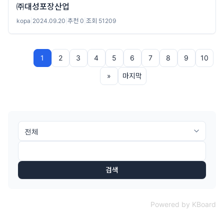
㈜대성포장산업
kopa
|
2024.09.20
|
추천 0
|
조회 51209
1
2
3
4
5
6
7
8
9
10
»
마지막
검색
Powered by KBoard