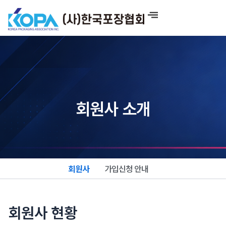
콘
텐
츠
로
건
너
뛰
기
회원사 소개
회원사
가입신청 안내
회원사 현황