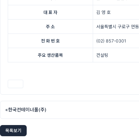
대 표 자
김 영 호
주 소
서울특별시 구로구 연동로1
전 화 번 호
(02) 857-0301
주요 생산품목
컨설팅
인쇄
«
한국컨테이너풀(주)
목록보기