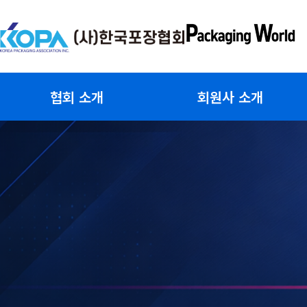
콘
텐
츠
로
건
협회 소개
회원사 소개
너
뛰
기