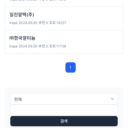
일진알텍(주)
kopa
|
2024.09.20
|
추천 0
|
조회 14227
㈜한국알미늄
kopa
|
2024.09.20
|
추천 0
|
조회 11738
1
검색