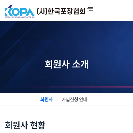
콘
텐
츠
로
건
너
뛰
기
회원사 소개
회원사
가입신청 안내
회원사 현황