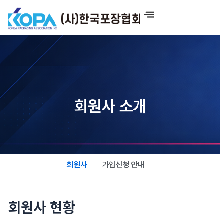
콘
텐
츠
로
건
너
뛰
기
회원사 소개
회원사
가입신청 안내
회원사 현황