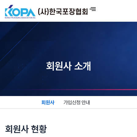
콘
텐
츠
로
건
너
뛰
기
회원사 소개
회원사
가입신청 안내
회원사 현황