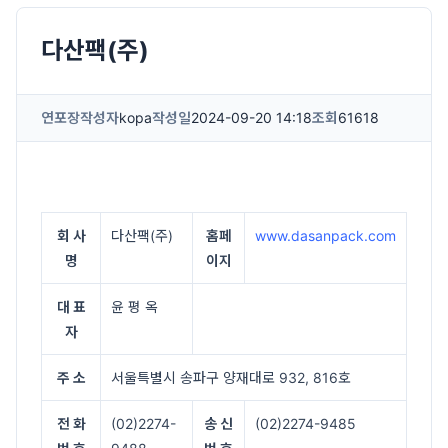
다산팩(주)
연포장
작성자
kopa
작성일
2024-09-20 14:18
조회
61618
회 사
다산팩(주)
홈페
www.dasanpack.com
명
이지
대 표
윤 평 옥
자
주 소
서울특별시 송파구 양재대로 932, 816호
전 화
(02)2274-
송 신
(02)2274-9485