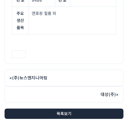
번 호
9488
번 호
주요
연포장 필름 외
생산
품목
인쇄
«
(주)뉴스엔지니어링
대상(주)
»
목록보기