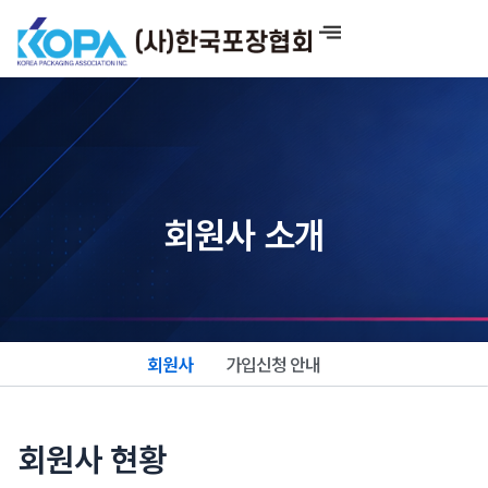
콘
텐
츠
로
건
너
뛰
기
회원사 소개
회원사
가입신청 안내
회원사 현황