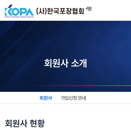
콘
텐
츠
로
건
너
뛰
기
회원사 소개
회원사
가입신청 안내
회원사 현황