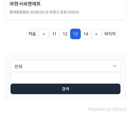
㈜한서씨앤에프
한국포장협회
|
2026.05.12
|
추천 0
|
조회 30633
처음
«
11
12
13
14
»
마지막
검색
Powered by KBoard