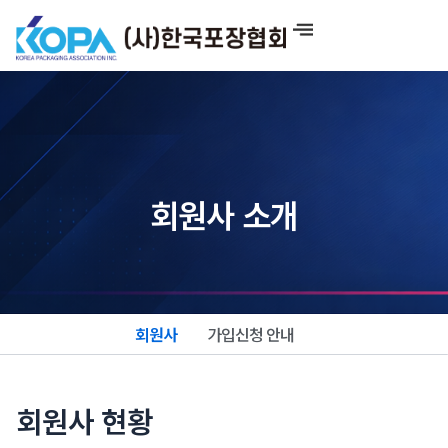
콘
텐
츠
로
건
너
뛰
기
회원사 소개
회원사
가입신청 안내
회원사 현황